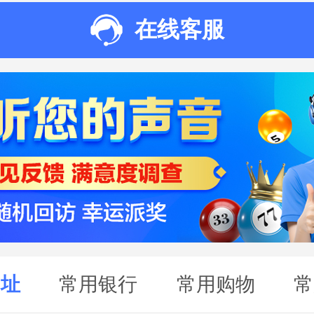
在线客服
网址
常用银行
常用购物
常